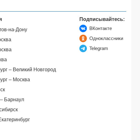
я
Подписывайтесь:
ВКонтакте
тов-на-Дону
Одноклассники
осква
Telegram
осква
ква
ург – Великий Новгород
ург – Москва
ск
– Барнаул
сибирск
Екатеринбург