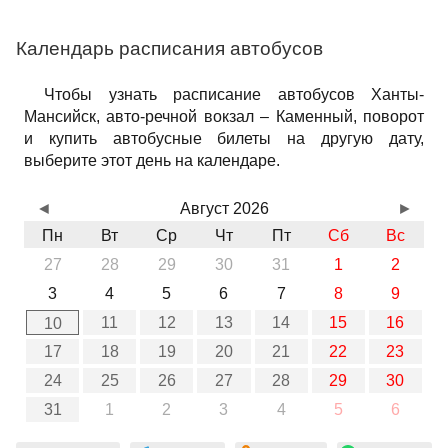
Календарь расписания автобусов
Чтобы узнать расписание автобусов Ханты-
Мансийск, авто-речной вокзал – Каменный, поворот
и купить автобусные билеты на другую дату,
выберите этот день на календаре.
◄
Август 2026
►
Пн
Вт
Ср
Чт
Пт
Сб
Вс
27
28
29
30
31
1
2
3
4
5
6
7
8
9
11
12
13
14
15
16
10
17
18
19
20
21
22
23
24
25
26
27
28
29
30
31
1
2
3
4
5
6