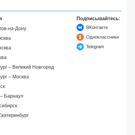
я
Подписывайтесь:
ВКонтакте
тов-на-Дону
Одноклассники
осква
Telegram
осква
ква
ург – Великий Новгород
ург – Москва
ск
– Барнаул
сибирск
Екатеринбург