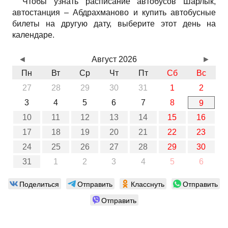
Чтобы узнать расписание автобусов Шарлык,
автостанция – Абдрахманово и купить автобусные
билеты на другую дату, выберите этот день на
календаре.
◄
Август 2026
►
Пн
Вт
Ср
Чт
Пт
Сб
Вс
27
28
29
30
31
1
2
3
4
5
6
7
8
9
10
11
12
13
14
15
16
17
18
19
20
21
22
23
24
25
26
27
28
29
30
31
1
2
3
4
5
6
Поделиться
Отправить
Класснуть
Отправить
Отправить