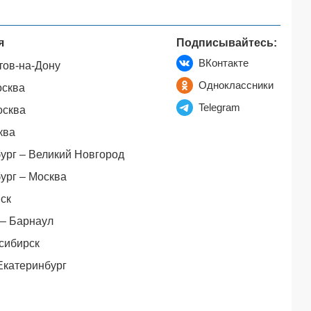
я
Подписывайтесь:
ВКонтакте
тов-на-Дону
Одноклассники
осква
Telegram
осква
ква
ург – Великий Новгород
ург – Москва
ск
– Барнаул
сибирск
Екатеринбург