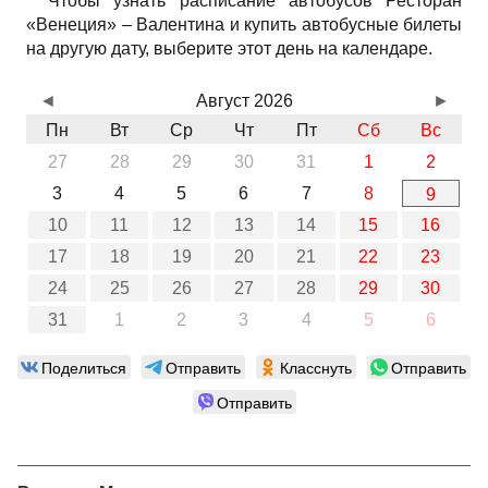
Чтобы узнать расписание автобусов Ресторан
«Венеция» – Валентина и купить автобусные билеты
на другую дату, выберите этот день на календаре.
◄
Август 2026
►
Пн
Вт
Ср
Чт
Пт
Сб
Вс
27
28
29
30
31
1
2
3
4
5
6
7
8
9
10
11
12
13
14
15
16
17
18
19
20
21
22
23
24
25
26
27
28
29
30
31
1
2
3
4
5
6
Поделиться
Отправить
Класснуть
Отправить
Отправить