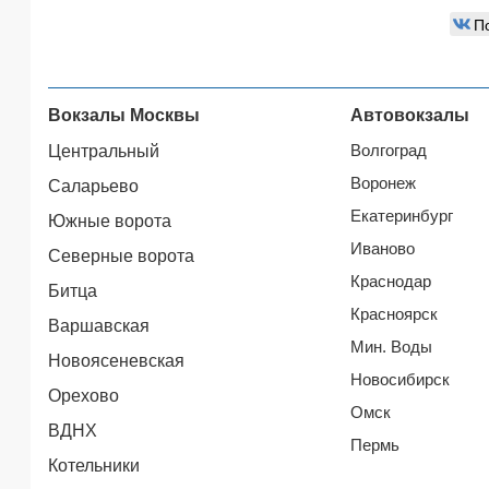
П
Вокзалы Москвы
Автовокзалы
Волгоград
Центральный
Воронеж
Саларьево
Екатеринбург
Южные ворота
Иваново
Северные ворота
Краснодар
Битца
Красноярск
Варшавская
Мин. Воды
Новоясеневская
Новосибирск
Орехово
Омск
ВДНХ
Пермь
Котельники