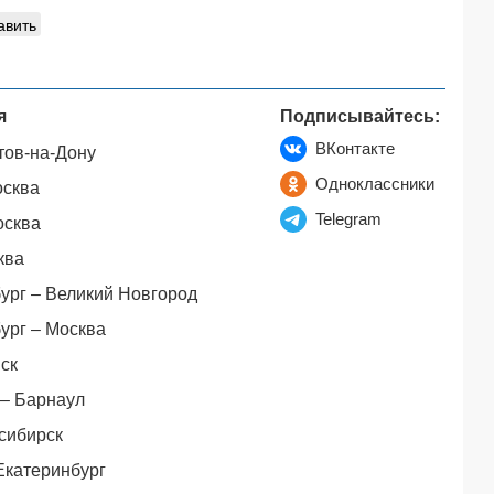
авить
я
Подписывайтесь:
ВКонтакте
тов-на-Дону
Одноклассники
осква
Telegram
осква
ква
ург – Великий Новгород
ург – Москва
ск
– Барнаул
сибирск
Екатеринбург