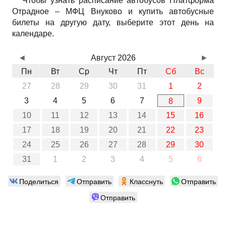
Чтобы узнать расписание автобусов Платформа
Отрадное – МФЦ Внуково и купить автобусные
билеты на другую дату, выберите этот день на
календаре.
◄
Август 2026
►
Пн
Вт
Ср
Чт
Пт
Сб
Вс
27
28
29
30
31
1
2
3
4
5
6
7
9
8
10
11
12
13
14
15
16
17
18
19
20
21
22
23
24
25
26
27
28
29
30
31
1
2
3
4
5
6
Поделиться
Отправить
Класснуть
Отправить
Отправить