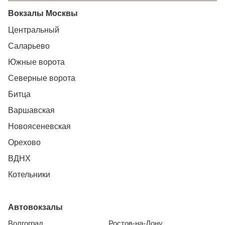
Вокзалы Москвы
Центральный
Саларьево
Южные ворота
Северные ворота
Битца
Варшавская
Новоясеневская
Орехово
ВДНХ
Котельники
Автовокзалы
Волгоград
Ростов-на-Дону