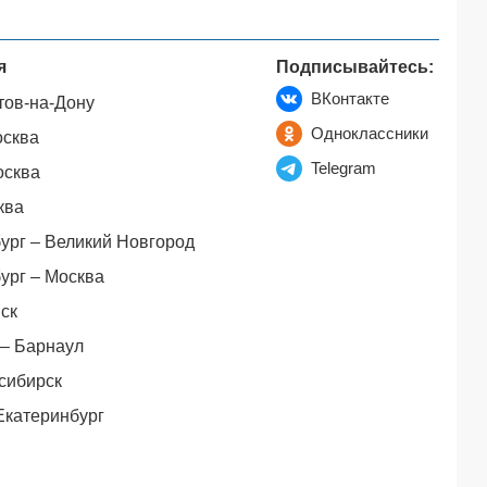
я
Подписывайтесь:
ВКонтакте
тов-на-Дону
Одноклассники
осква
Telegram
осква
ква
ург – Великий Новгород
ург – Москва
ск
– Барнаул
сибирск
Екатеринбург