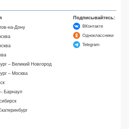
я
Подписывайтесь:
ВКонтакте
тов-на-Дону
Одноклассники
осква
Telegram
осква
ква
ург – Великий Новгород
ург – Москва
ск
– Барнаул
сибирск
Екатеринбург