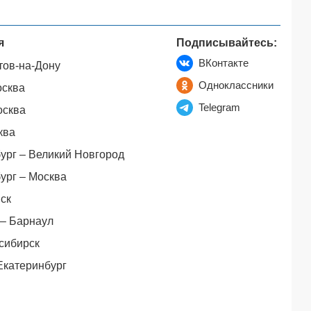
я
Подписывайтесь:
ВКонтакте
тов-на-Дону
Одноклассники
осква
Telegram
осква
ква
ург – Великий Новгород
ург – Москва
ск
– Барнаул
сибирск
Екатеринбург