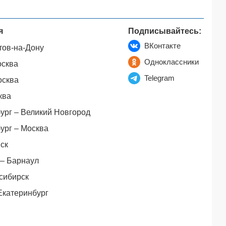
я
Подписывайтесь:
ВКонтакте
тов-на-Дону
Одноклассники
осква
Telegram
осква
ква
ург – Великий Новгород
ург – Москва
ск
– Барнаул
сибирск
Екатеринбург