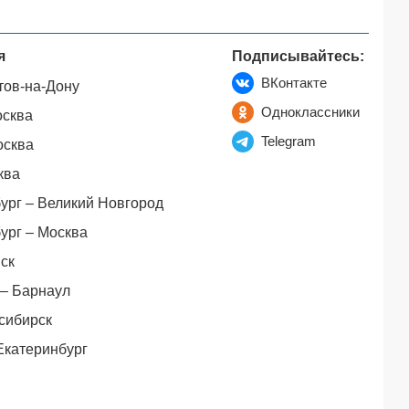
я
Подписывайтесь:
ВКонтакте
тов-на-Дону
Одноклассники
осква
Telegram
осква
ква
ург – Великий Новгород
ург – Москва
ск
– Барнаул
сибирск
Екатеринбург