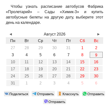
Чтобы узнать расписание автобусов Фабрика
«Пролетарий» – Сады «Химик-3» и купить
автобусные билеты на другую дату, выберите этот
день на календаре.
◄
Август 2026
►
Пн
Вт
Ср
Чт
Пт
Сб
Вс
27
28
29
30
31
1
2
3
4
5
6
7
8
9
10
11
12
13
14
15
16
17
18
19
20
21
22
23
24
25
26
27
28
29
30
31
1
2
3
4
5
6
Поделиться
Отправить
Класснуть
Отправить
Отправить