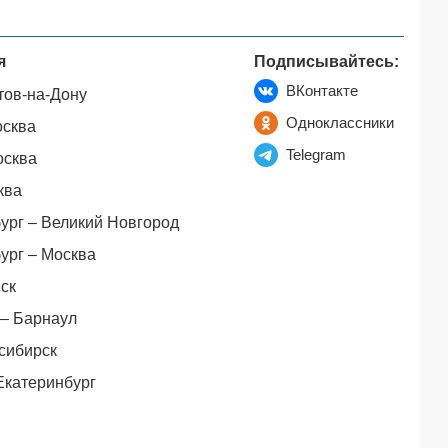
я
Подписывайтесь:
ВКонтакте
тов-на-Дону
Одноклассники
осква
Telegram
осква
ква
ург – Великий Новгород
ург – Москва
ск
– Барнаул
сибирск
Екатеринбург