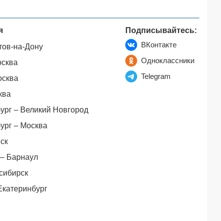
я
Подписывайтесь:
ВКонтакте
тов-на-Дону
Одноклассники
осква
Telegram
осква
ква
ург – Великий Новгород
ург – Москва
ск
– Барнаул
сибирск
Екатеринбург