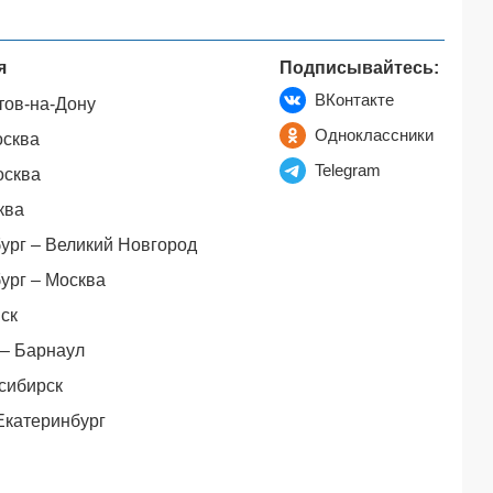
я
Подписывайтесь:
ВКонтакте
тов-на-Дону
Одноклассники
осква
Telegram
осква
ква
ург – Великий Новгород
ург – Москва
ск
– Барнаул
сибирск
Екатеринбург