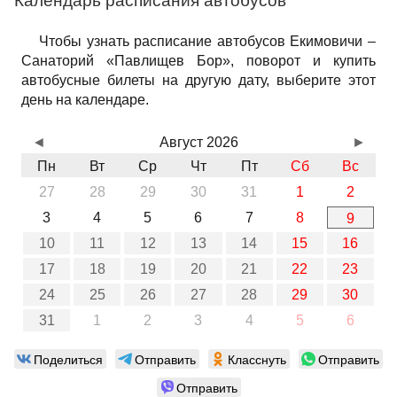
Календарь расписания автобусов
Чтобы узнать расписание автобусов Екимовичи –
Санаторий «Павлищев Бор», поворот и купить
автобусные билеты на другую дату, выберите этот
день на календаре.
◄
Август 2026
►
Пн
Вт
Ср
Чт
Пт
Сб
Вс
27
28
29
30
31
1
2
3
4
5
6
7
8
9
10
11
12
13
14
15
16
17
18
19
20
21
22
23
24
25
26
27
28
29
30
31
1
2
3
4
5
6
Поделиться
Отправить
Класснуть
Отправить
Отправить