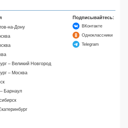
я
Подписывайтесь:
ВКонтакте
тов-на-Дону
Одноклассники
осква
Telegram
осква
ква
ург – Великий Новгород
ург – Москва
ск
– Барнаул
сибирск
Екатеринбург