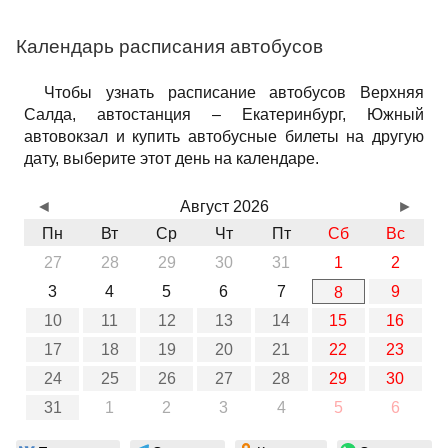
Календарь расписания автобусов
Чтобы узнать расписание автобусов Верхняя
Салда, автостанция – Екатеринбург, Южный
автовокзал и купить автобусные билеты на другую
дату, выберите этот день на календаре.
◄
Август 2026
►
Пн
Вт
Ср
Чт
Пт
Сб
Вс
27
28
29
30
31
1
2
3
4
5
6
7
9
8
10
11
12
13
14
15
16
17
18
19
20
21
22
23
24
25
26
27
28
29
30
31
1
2
3
4
5
6