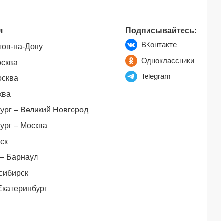
я
Подписывайтесь:
ВКонтакте
тов-на-Дону
Одноклассники
осква
Telegram
осква
ква
ург – Великий Новгород
ург – Москва
ск
– Барнаул
сибирск
Екатеринбург