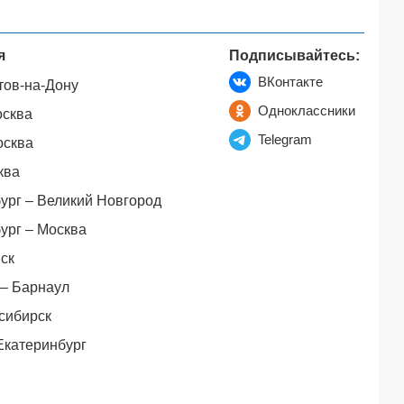
я
Подписывайтесь:
ВКонтакте
тов-на-Дону
Одноклассники
осква
Telegram
осква
ква
ург – Великий Новгород
ург – Москва
ск
– Барнаул
сибирск
Екатеринбург