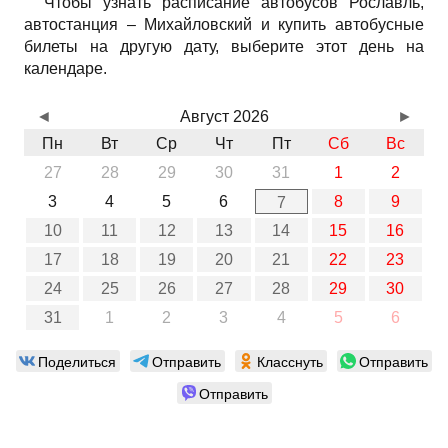
Чтобы узнать расписание автобусов Рославль,
автостанция – Михайловский и купить автобусные
билеты на другую дату, выберите этот день на
календаре.
◄
Август 2026
►
Пн
Вт
Ср
Чт
Пт
Сб
Вс
27
28
29
30
31
1
2
3
4
5
6
8
9
7
10
11
12
13
14
15
16
17
18
19
20
21
22
23
24
25
26
27
28
29
30
31
1
2
3
4
5
6
Поделиться
Отправить
Класснуть
Отправить
Отправить