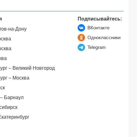
я
Подписывайтесь:
ВКонтакте
тов-на-Дону
Одноклассники
осква
Telegram
осква
ква
ург – Великий Новгород
ург – Москва
ск
– Барнаул
сибирск
Екатеринбург