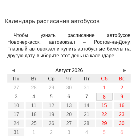
Календарь расписания автобусов
Чтобы узнать расписание автобусов
Новочеркасск, автовокзал – Ростов-на-Дону,
Главный автовокзал и купить автобусные билеты на
другую дату, выберите этот день на календаре.
◄
Август 2026
►
Пн
Вт
Ср
Чт
Пт
Сб
Вс
27
28
29
30
31
1
2
3
4
5
6
7
9
8
10
11
12
13
14
15
16
17
18
19
20
21
22
23
24
25
26
27
28
29
30
31
1
2
3
4
5
6