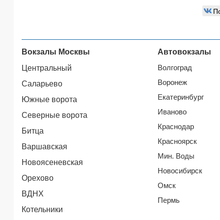
П
Вокзалы Москвы
Автовокзалы
Волгоград
Центральный
Воронеж
Саларьево
Екатеринбург
Южные ворота
Иваново
Северные ворота
Краснодар
Битца
Красноярск
Варшавская
Мин. Воды
Новоясеневская
Новосибирск
Орехово
Омск
ВДНХ
Пермь
Котельники