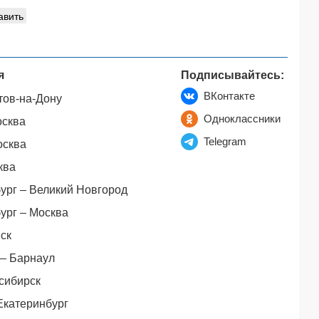
авить
я
Подписывайтесь:
ВКонтакте
тов-на-Дону
Одноклассники
осква
Telegram
осква
ква
ург – Великий Новгород
ург – Москва
ск
– Барнаул
сибирск
Екатеринбург