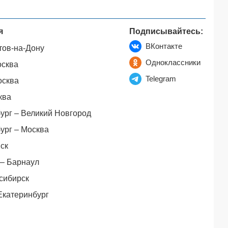
я
Подписывайтесь:
ВКонтакте
тов-на-Дону
Одноклассники
осква
Telegram
осква
ква
ург – Великий Новгород
ург – Москва
ск
– Барнаул
сибирск
Екатеринбург