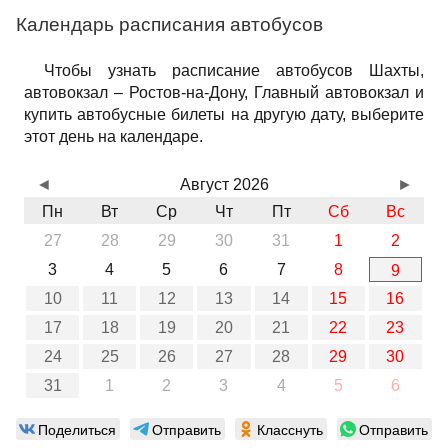
Календарь расписания автобусов
Чтобы узнать расписание автобусов Шахты,
автовокзал – Ростов-на-Дону, Главный автовокзал и
купить автобусные билеты на другую дату, выберите
этот день на календаре.
◄
Август 2026
►
Пн
Вт
Ср
Чт
Пт
Сб
Вс
27
28
29
30
31
1
2
3
4
5
6
7
8
9
10
11
12
13
14
15
16
17
18
19
20
21
22
23
24
25
26
27
28
29
30
31
1
2
3
4
5
6
Поделиться
Отправить
Класснуть
Отправить