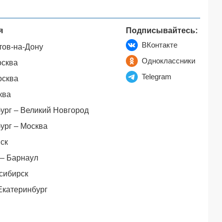
я
Подписывайтесь:
ВКонтакте
тов-на-Дону
Одноклассники
осква
Telegram
осква
ква
ург – Великий Новгород
ург – Москва
ск
– Барнаул
сибирск
Екатеринбург