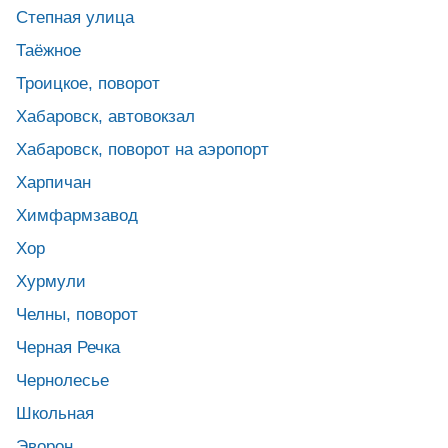
Степная улица
Таёжное
Троицкое, поворот
Хабаровск, автовокзал
Хабаровск, поворот на аэропорт
Харпичан
Химфармзавод
Хор
Хурмули
Челны, поворот
Черная Речка
Чернолесье
Школьная
Эворон